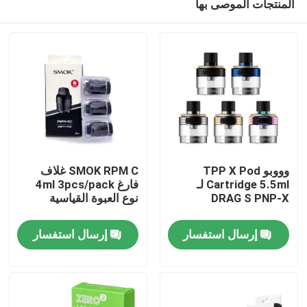
المنتجات الموصى بها
وووبو TPP X Pod
SMOK RPM C غلاف
Cartridge 5.5ml لـ
فارغ 4ml 3pcs/pack
DRAG S PNP-X
نوع العبوة القياسية
منزل
إرسال استفسار
إرسال استفسار
منتجات
أشرطة فيديو