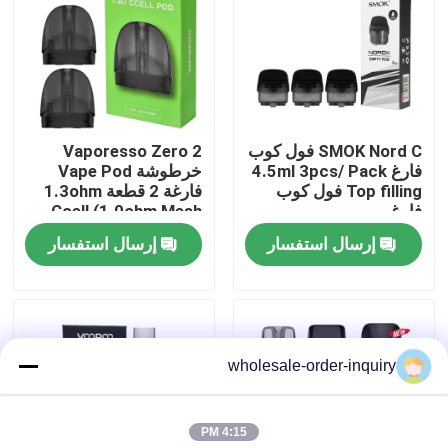
معلومات عنا
جولة في المعمل
SMOK Nord C فول كوب
Vaporesso Zero 2
فارغ 4.5ml 3pcs/ Pack
خرطوشة Vape Pod
رقابة جودة
Top filling فول كوب
فارغة 2 قطعة 1.3ohm
فارغ
Ccell (1.0ohm Mesh
Pods)
إرسال استفسار
إرسال استفسار
اتصل بنا
اطلب اقتباس
wholesale-order-inquiry
جراب بخار قابل لإعادة الملء
4:15 PM
قرنة يمكن التخلص منها