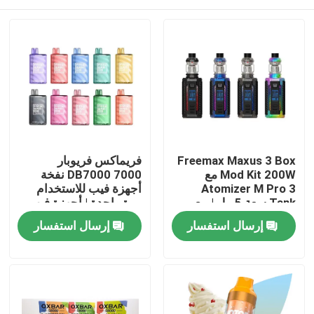
Freemax Maxus 3 Box
فريماكس فريوبار
Mod Kit 200W مع
DB7000 7000 نفخة
Atomizer M Pro 3
أجهزة فيب للاستخدام
Tank سعة 5 مل | بيع
مرة واحدة | أجهزة فيب
بالجملة للفيب
للاستخدام مرة واحدة
منزل
إرسال استفسار
إرسال استفسار
بالجملة
منتجات
أشرطة فيديو