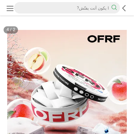
4
/
2