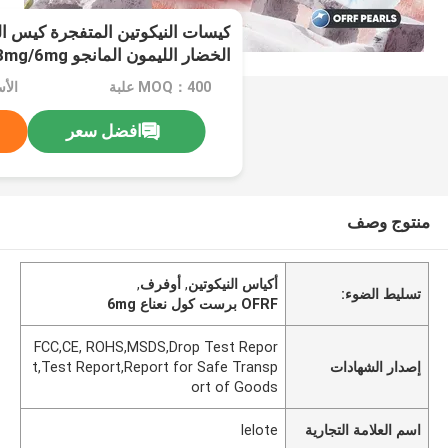
كيسات النيكوتين المتفجرة كيس النع
الخضار الليمون المانجو 3mg/6mg
MOQ：400 علبة
الأسعار
افضل سعر
منتوج وصف
أكياس النيكوتين
,
أوفرف
,
تسليط الضوء:
OFRF برست كول نعناع 6mg
FCC,CE, ROHS,MSDS,Drop Test Repor
إصدار الشهادات
t,Test Report,Report for Safe Transp
ort of Goods
اسم العلامة التجارية
lelote